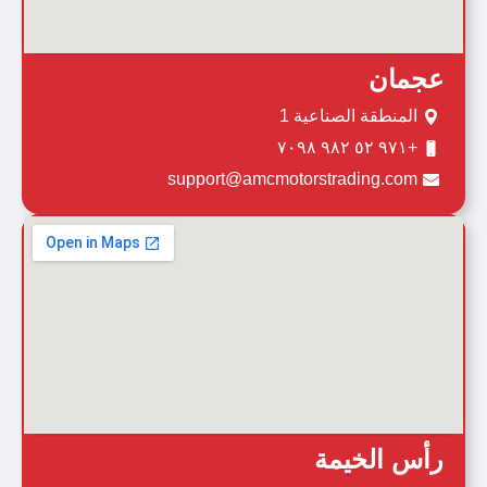
عجمان
المنطقة الصناعية 1
+٩٧١ ٥٢ ٩٨٢ ٧٠٩٨
support@amcmotorstrading.com
رأس الخيمة