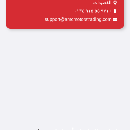
القصيدات
+٩٧١ ٥٥ ٩١٥ ٠١٣٤
support@amcmotorstrading.com