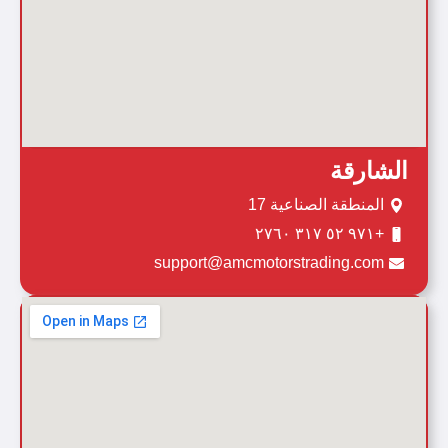
الشارقة
المنطقة الصناعية 17
+٩٧١ ٥٢ ٣١٧ ٢٧٦٠
support@amcmotorstrading.com