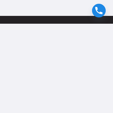
Chat with Us
إيه إم سي موتورز هي وكيل موثوق للمركبات التجارية في جميع
أنحاء الإمارات العربية المتحدة، تقدم خدمات مبيعات وصيانة
وقطع غيار موثوقة. مع فروع في أبوظبي ودبي والشارقة
وعجمان ورأس الخيمة، نحن ملتزمون بالحفاظ على استمرارية
أعمالكم.
الرئيسية
معلومات عنا
الخدمة وقطع
الغيار
المدونات
اتصل بنا