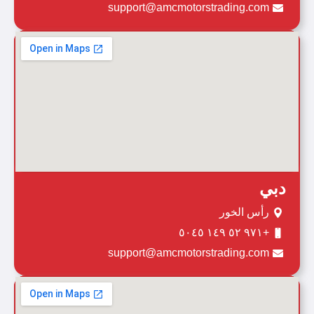
support@amcmotorstrading.com
دبي
رأس الخور
+٩٧١ ٥٢ ١٤٩ ٥٠٤٥
support@amcmotorstrading.com